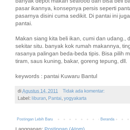
banyak depot makan seafood dan bisa beli b
pasar ikannya, konsepnya persis seperti pan
pasarnya disini cuma sedikit. Di pantai ini jug
pantai.
Makan siang kita beli ikan, cumi dan udang.
sekitar situ. banyak kok rumah makannya, ting
rasanya palingan beda-beda tipis. Bisa pilih 
tiram, saus kuning, bakar, goreng tepung, dll.
keywords : pantai Kuwaru Bantul
di
Agustus 14, 2011
Tidak ada komentar:
Label:
liburan
,
Pantai
,
yogyakarta
Postingan Lebih Baru
Beranda
Langganan:
Postingan (Atom)