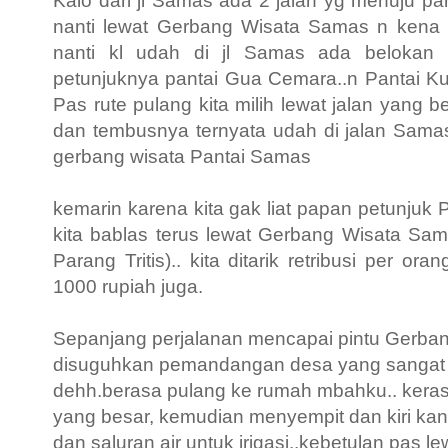
Kalo dari jl Samas ada 2 jalan yg menuju pant
nanti lewat Gerbang Wisata Samas n kena re
nanti kl udah di jl Samas ada belokan 
petunjuknya pantai Gua Cemara..n Pantai Ku
Pas rute pulang kita milih lewat jalan yang b
dan tembusnya ternyata udah di jalan Samas 
gerbang wisata Pantai Samas
kemarin karena kita gak liat papan petunjuk P
kita bablas terus lewat Gerbang Wisata Sa
Parang Tritis).. kita ditarik retribusi per o
1000 rupiah juga.
Sepanjang perjalanan mencapai pintu Gerbang
disuguhkan pemandangan desa yang sangat 
dehh.berasa pulang ke rumah mbahku.. kerasa
yang besar, kemudian menyempit dan kiri ka
dan saluran air untuk irigasi..kebetulan pas l