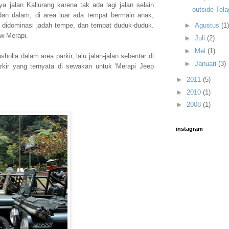
ya jalan Kaliurang karena tak ada lagi jalan selain
outside Tela
 dan dalam, di area luar ada tempat bermain anak,
didominasi jadah tempe, dan tempat duduk-duduk.
►
Agustus
(1)
ew Merapi.
►
Juli
(2)
►
Mei
(1)
lla dalam area parkir, lalu jalan-jalan sebentar di
►
Januari
(3)
rkir yang ternyata di sewakan untuk 'Merapi Jeep
►
2011
(5)
►
2010
(1)
►
2008
(1)
instagram