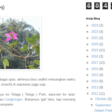
6
0
4
i)
Arsip Blog
►
2024
(2)
►
2023
(3)
►
2022
(2)
►
2020
(2)
►
2019
(11)
►
2018
(3)
►
2017
(12)
►
2016
(8)
►
2015
(4)
bagai ujian, akhirnya bisa sedikit meluangkan waktu
►
2014
(5)
 (masih) di seputaran jogja saja
►
2013
(9)
▼
2012
(11)
ya ke Telaga ( Telogo ) Putri, wara-wiri ke 'atas'
►
Oktober
(2)
tau
Cangkringan
. Bukannya 'gak' tahu, tapi memang
esampaian.
▼
September
Jelajah Pan