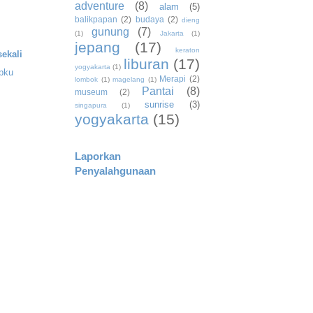
adventure
(8)
alam
(5)
balikpapan
(2)
budaya
(2)
dieng
gunung
(7)
(1)
Jakarta
(1)
jepang
(17)
keraton
ekali
liburan
(17)
yogyakarta
(1)
apku
Merapi
(2)
lombok
(1)
magelang
(1)
Pantai
(8)
museum
(2)
sunrise
(3)
singapura
(1)
yogyakarta
(15)
Laporkan
Penyalahgunaan