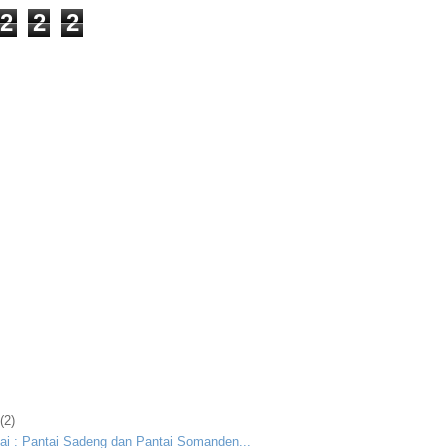
2
2
2
(2)
tai : Pantai Sadeng dan Pantai Somanden...