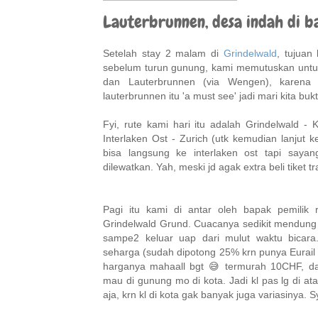
Lauterbrunnen, desa indah di b
Setelah stay 2 malam di
Grindelwald
, tujuan
sebelum turun gunung, kami memutuskan untuk 
dan Lauterbrunnen (via Wengen), karena
lauterbrunnen itu 'a must see' jadi mari kita bukt
Fyi, rute kami hari itu adalah Grindelwald -
Interlaken Ost - Zurich (utk kemudian lanjut 
bisa langsung ke interlaken ost tapi saya
dilewatkan. Yah, meski jd agak extra beli tiket
Pagi itu kami di antar oleh bapak pemilik 
Grindelwald Grund. Cuacanya sedikit mendung 
sampe2 keluar uap dari mulut waktu bicara.
seharga (sudah dipotong 25% krn punya Eurail P
harganya mahaall bgt 😅 termurah 10CHF, d
mau di gunung mo di kota. Jadi kl pas lg di a
aja, krn kl di kota gak banyak juga variasinya. S