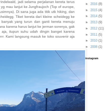
rindelwald, jadi selama perjalanan kereta terus
►
2016
(8)
 yg mau lanjut ke Jungfraujoch (Top of europe,
►
2015
(4)
usimnya). Di sana juga ada titik utk hiking, dan
►
2014
(5)
cheidegg. Tiket kereta dari kleine scheidegg ke
is banyak yang turun dan ganti kereta menuju
►
2013
(9)
ana karena harus lanjut ke jerman sorenya, gak
►
2012
(11)
n aja, itupun suhu udah dingin banget karena
►
2011
(5)
Brrr. Kami langsung masuk ke toko souvenir aja
►
2010
(1)
►
2008
(1)
instagram