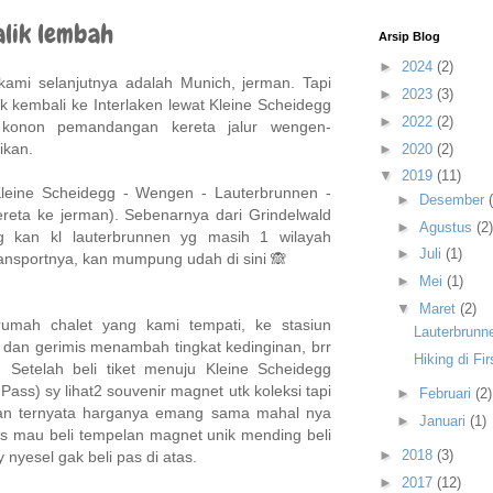
alik lembah
Arsip Blog
►
2024
(2)
 kami selanjutnya adalah Munich, jerman. Tapi
►
2023
(3)
kembali ke Interlaken lewat Kleine Scheidegg
►
2022
(2)
 konon pemandangan kereta jalur wengen-
ikan.
►
2020
(2)
▼
2019
(11)
 Kleine Scheidegg - Wengen - Lauterbrunnen -
►
Desember
kereta ke jerman). Sebenarnya dari Grindelwald
►
Agustus
(2)
ng kan kl lauterbrunnen yg masih 1 wilayah
►
Juli
(1)
 transportnya, kan mumpung udah di sini 🙈
►
Mei
(1)
▼
Maret
(2)
rumah chalet yang kami tempati, ke stasiun
Lauterbrunne
dan gerimis menambah tingkat kedinginan, brr
Hiking di Fi
 Setelah beli tiket menuju Kleine Scheidegg
ass) sy lihat2 souvenir magnet utk koleksi tapi
►
Februari
(2)
an ternyata harganya emang sama mahal nya
►
Januari
(1)
tas mau beli tempelan magnet unik mending beli
►
2018
(3)
y nyesel gak beli pas di atas.
►
2017
(12)