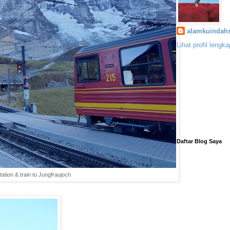
alamkuindahs
Lihat profil lengk
Daftar Blog Saya
ation & train to Jungfraujoch