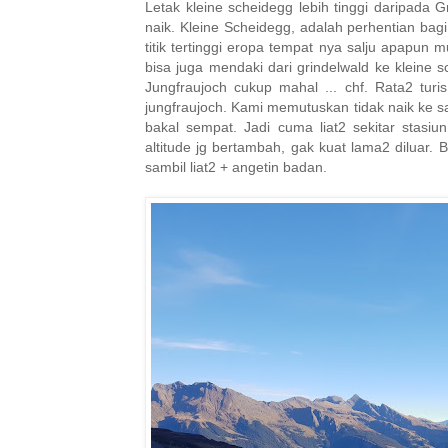
Letak kleine scheidegg lebih tinggi daripada G
naik. Kleine Scheidegg, adalah perhentian bagi
titik tertinggi eropa tempat nya salju apapun m
bisa juga mendaki dari grindelwald ke kleine s
Jungfraujoch cukup mahal ... chf. Rata2 tur
jungfraujoch. Kami memutuskan tidak naik ke s
bakal sempat. Jadi cuma liat2 sekitar stasiu
altitude jg bertambah, gak kuat lama2 diluar. 
sambil liat2 + angetin badan.