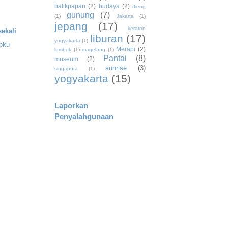
balikpapan
(2)
budaya
(2)
dieng
gunung
(7)
(1)
Jakarta
(1)
jepang
(17)
keraton
ekali
liburan
(17)
yogyakarta
(1)
apku
Merapi
(2)
lombok
(1)
magelang
(1)
Pantai
(8)
museum
(2)
sunrise
(3)
singapura
(1)
yogyakarta
(15)
Laporkan
Penyalahgunaan