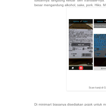
tulisannya langsung keluar deh translate-nya
besar mengandung alkohol, sake, pork. Hiks. M
Scan kanji di G
Di minimart biasanya disediakan pojok untuk m