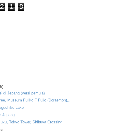
2
1
9
(5)
e' di Jepang (versi pemula)
tree, Museum Fujiko F Fujio (Doraemon),...
aguchiko Lake
e Jepang
ajuku, Tokyo Tower, Shibuya Crossing