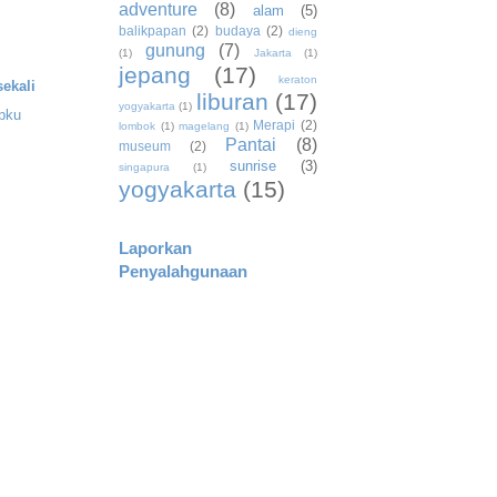
adventure
(8)
alam
(5)
balikpapan
(2)
budaya
(2)
dieng
gunung
(7)
(1)
Jakarta
(1)
jepang
(17)
keraton
ekali
liburan
(17)
yogyakarta
(1)
apku
Merapi
(2)
lombok
(1)
magelang
(1)
Pantai
(8)
museum
(2)
sunrise
(3)
singapura
(1)
yogyakarta
(15)
Laporkan
Penyalahgunaan