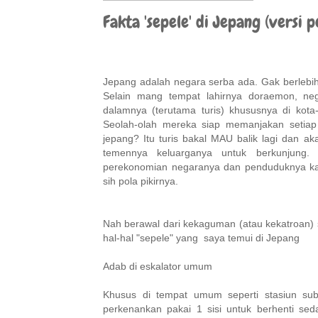
Fakta 'sepele' di Jepang (versi 
Jepang adalah negara serba ada. Gak berlebi
Selain mang tempat lahirnya doraemon, ne
dalamnya (terutama turis) khususnya di kot
Seolah-olah mereka siap memanjakan setiap 
jepang? Itu turis bakal MAU balik lagi dan ak
temennya keluarganya untuk berkunjung.
perekonomian negaranya dan penduduknya kar
sih pola pikirnya.
Nah berawal dari kekaguman (atau kekatroan) sa
hal-hal "sepele" yang saya temui di Jepang
Adab di eskalator umum
Khusus di tempat umum seperti stasiun sub
perkenankan pakai 1 sisi untuk berhenti sed