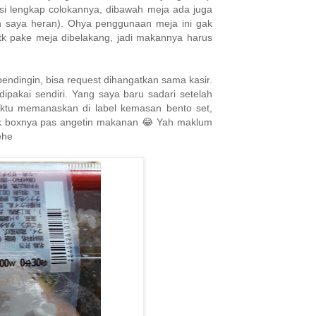
i lengkap colokannya, dibawah meja ada juga
kin saya heran). Ohya penggunaan meja ini gak
utk pake meja dibelakang, jadi makannya harus
endingin, bisa request dihangatkan sama kasir.
ipakai sendiri. Yang saya baru sadari setelah
ktu memanaskan di label kemasan bento set,
k boxnya pas angetin makanan 😂 Yah maklum
ehe