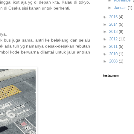
►
November
nggal ikut aja yg di depan kita. Kalau di tokyo,
►
Januari
(1)
an di Osaka sisi kanan untuk berhenti.
►
2015
(4)
►
2014
(5)
►
2013
(9)
nya.
►
2012
(11)
ik bus juga sama, antri ke belakang dan selalu
ak ada tuh yg namanya desak-desakan rebutan
►
2011
(5)
ol kode berwarna dilantai untuk jalur antrian
►
2010
(1)
►
2008
(1)
instagram