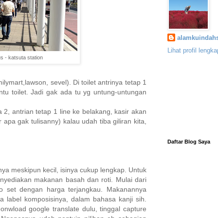
alamkuindahs
Lihat profil lengk
s - katsuta station
milymart,lawson, sevel). Di toilet antrinya tetap 1
ntu toilet. Jadi gak ada tu yg untung-untungan
 2, antrian tetap 1 line ke belakang, kasir akan
a gak tulisanny) kalau udah tiba giliran kita,
Daftar Blog Saya
a meskipun kecil, isinya cukup lengkap. Untuk
nyediakan makanan basah dan roti. Mulai dari
to set dengan harga terjangkau. Makanannya
a label komposisinya, dalam bahasa kanji sih.
nwload google translate dulu, tinggal capture