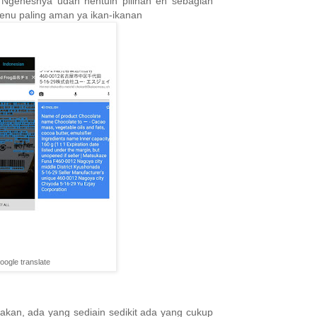
. Ngenesnya udah nentuin pilihan eh sebagian
enu paling aman ya ikan-ikanan
oogle translate
akan, ada yang sediain sedikit ada yang cukup