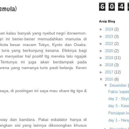
6
0
4
pemula)
Arsip Blog
►
2024
(2)
han kalau banyak yang nyebut negri doraemon.
►
2023
(3)
gri ini bener-bener memudahkan manusia di
►
2022
(2)
a-kota besar macam Tokyo, Kyoto dan Osaka.
turis yang berkunjung kesana. Efeknya bagi
►
2020
(2)
an menyebar hal positif ttg mereka lalu ngajak
►
2019
(11)
 Tentunya ini juga akan berdampak pada
►
2018
(3)
ena yang namanya turis pasti belanja. Keren
►
2017
(12)
▼
2016
(8)
▼
Desember
ya, di postingan ini saya mau share ttg tips &
Fakta 'sepel
day 2 - Sky
day 3 - Kaw
Persiapan k
way dan bandara. Pakai eskalator hanya di
day 1 - Har
angkan sisi yang lainnya dikosongkan khusus